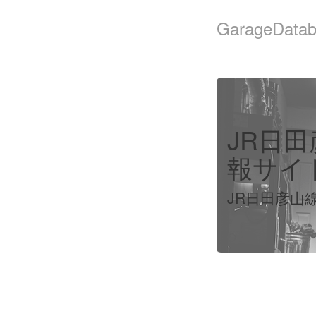
GarageData
JR日
報サイ
JR日田彦山