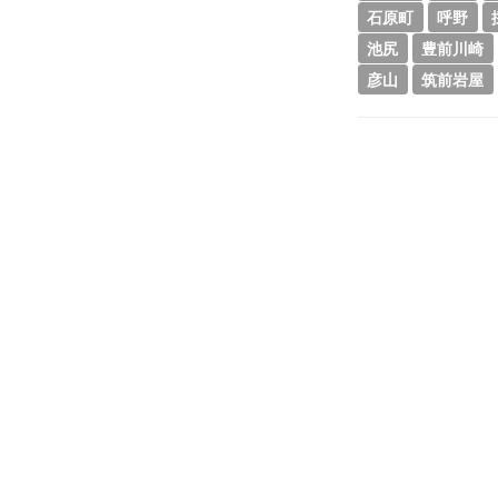
石原町
呼野
池尻
豊前川崎
彦山
筑前岩屋