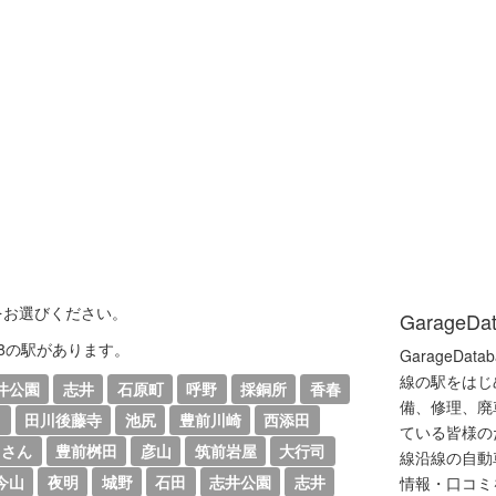
をお選びください。
GarageDa
48の駅があります。
GarageDat
線の駅をはじ
井公園
志井
石原町
呼野
採銅所
香春
備、修理、廃
田
田川後藤寺
池尻
豊前川崎
西添田
ている皆様の
こさん
豊前桝田
彦山
筑前岩屋
大行司
線沿線の自動
今山
夜明
城野
石田
志井公園
志井
情報・口コミ