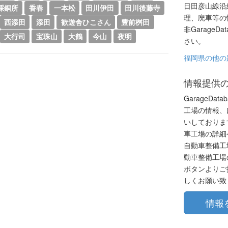
日田彦山線沿
採銅所
香春
一本松
田川伊田
田川後藤寺
理、廃車等の
西添田
添田
歓遊舎ひこさん
豊前桝田
非GarageD
大行司
宝珠山
大鶴
今山
夜明
さい。
福岡県の他の
情報提供
GarageDa
工場の情報、
いしておりま
車工場の詳細
自動車整備工
動車整備工場
ボタンよりご
しくお願い致
情報