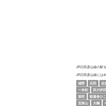
JR日田彦山線の駅
JR日田彦山線には
城野
石田
志
一本松
田川伊
添田
歓遊舎ひ
宝珠山
大鶴