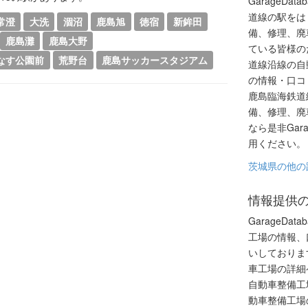
GarageDa
道線の駅をは
常澄
大洗
涸沼
鹿島旭
徳宿
新鉾田
備、修理、廃
鹿島灘
鹿島大野
ている皆様の
なす公園前
荒野台
鹿島サッカースタジアム
道線沿線の自
の情報・口コ
鹿島臨海鉄道
備、修理、廃
なら是非Gara
用ください。
茨城県の他の
情報提供
GarageDa
工場の情報、
いしておりま
車工場の詳細
自動車整備工
動車整備工場