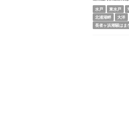
水戸
東水戸
北浦湖畔
大洋
長者ヶ浜潮騒はま