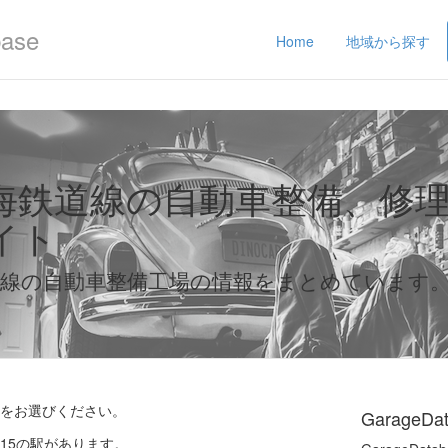
base
Home
地域から探す
海鉄道線の自動車整備、修
イト
道線の自動車整備工場の情報をまとめています
をお選びください。
GarageDa
15の駅があります。