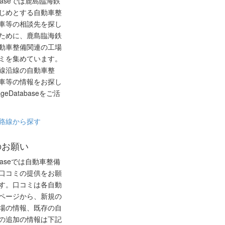
tabaseでは鹿島臨海鉄
じめとする自動車整
車等の相談先を探し
ために、鹿島臨海鉄
動車整備関連の工場
ミを集めています。
線沿線の自動車整
車等の情報をお探し
geDatabaseをご活
路線から探す
のお願い
tabaseでは自動車整備
口コミの提供をお願
す。口コミは各自動
ページから、新規の
場の情報、既存の自
の追加の情報は下記